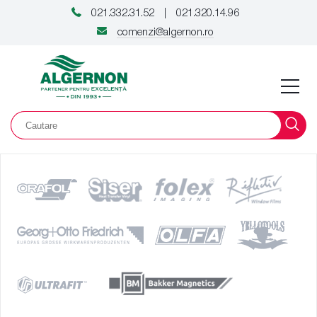
021.332.31.52
021.320.14.96
|
comenzi@algernon.ro