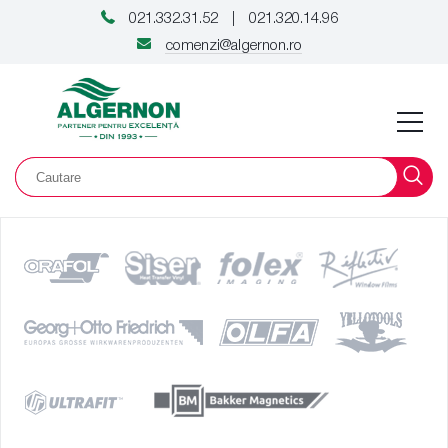
021.332.31.52
021.320.14.96
|
comenzi@algernon.ro