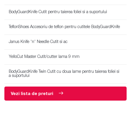
BodyGuardKnife Cutit pentru taierea foliei si a suportului
TeflonShoes Accesoriu de teflon pentru cutitele BodyGuardKnife
Janus Knife 'n' Needle Cutit si ac
YelloCut Master Cutit/cutter lama 9 mm
BodyGuardKnife Twin Cutit cu doua lame pentru taierea foliei si
a suportului
Vezi lista de preturi