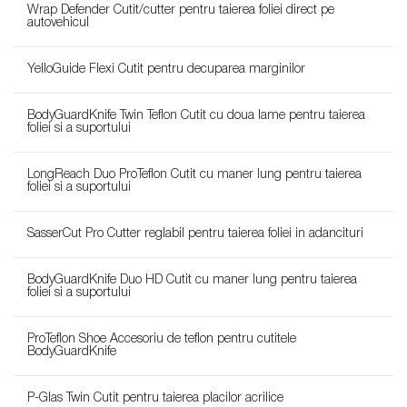
Wrap Defender Cutit/cutter pentru taierea foliei direct pe
autovehicul
YelloGuide Flexi Cutit pentru decuparea marginilor
BodyGuardKnife Twin Teflon Cutit cu doua lame pentru taierea
foliei si a suportului
LongReach Duo ProTeflon Cutit cu maner lung pentru taierea
foliei si a suportului
SasserCut Pro Cutter reglabil pentru taierea foliei in adancituri
BodyGuardKnife Duo HD Cutit cu maner lung pentru taierea
foliei si a suportului
ProTeflon Shoe Accesoriu de teflon pentru cutitele
BodyGuardKnife
P-Glas Twin Cutit pentru taierea placilor acrilice