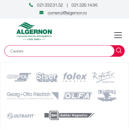
021.332.31.52
021.320.14.96
|
comenzi@algernon.ro