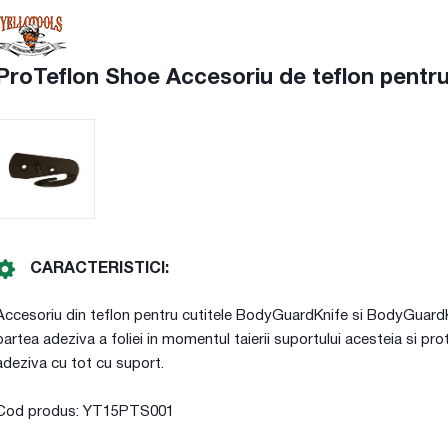
ProTeflon Shoe Accesoriu de teflon pentr
CARACTERISTICI:
Accesoriu din teflon pentru cutitele BodyGuardKnife si BodyGuardK
partea adeziva a foliei in momentul taierii suportului acesteia si pro
adeziva cu tot cu suport.
Cod produs: YT15PTS001