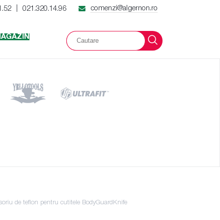
comenzi@algernon.ro
1.52
021.320.14.96
|
AGAZIN
oriu de teflon pentru cutitele BodyGuardKnife