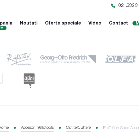
021.332.3
pania
Noutati
Oferte speciale
Video
Contact
M
NE
Home
Accesorii Yellotools
Cutite/Cuttere
ProTeflon Shoe Acces