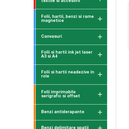
textile si accesorii
Folii, hartii, benzi si rame
magnetice
Canvasuri
Folii si hartii ink jet laser
A3 si A4
Folii si hartii neadezive in
role
Folii imprimabile
serigrafic si offset
Benzi antiderapante
Benzi delimitare spatii