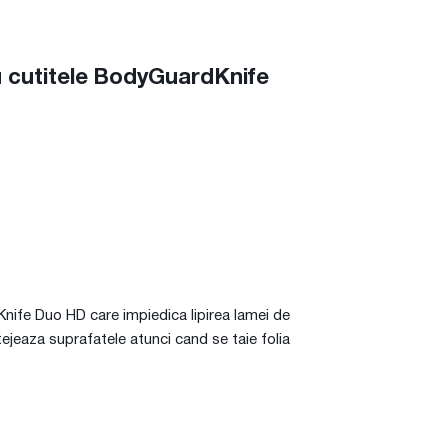
u cutitele BodyGuardKnife
nife Duo HD care impiedica lipirea lamei de
tejeaza suprafatele atunci cand se taie folia