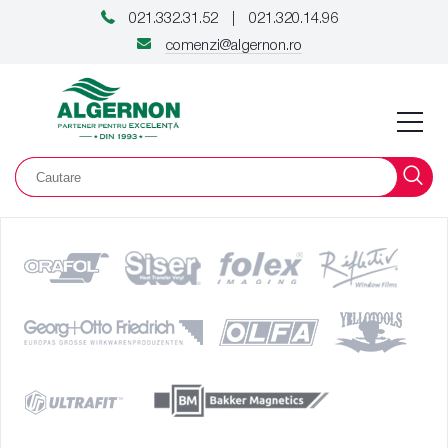
021.332.31.52
021.320.14.96
|
comenzi@algernon.ro