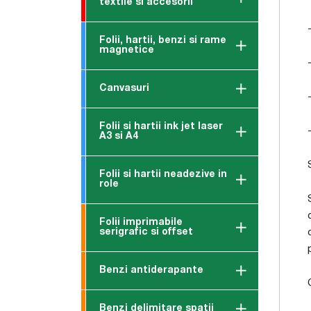
textile si accesorii
Folii, hartii, benzi si rame
magnetice
Canvasuri
Folii si hartii ink jet laser
A3 si A4
Folii si hartii neadezive in
role
Folii imprimabile
serigrafic si offset
Benzi antiderapante
Benzi delimitare spatii