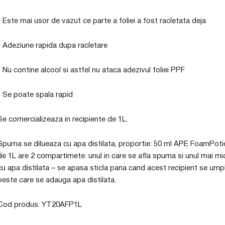
- Este mai usor de vazut ce parte a foliei a fost racletata deja
- Adeziune rapida dupa racletare
- Nu contine alcool si astfel nu ataca adezivul foliei PPF
- Se poate spala rapid
Se comercializeaza in recipiente de 1L.
Spuma se dilueaza cu apa distilata, proportie: 50 ml APE FoamPotion s
de 1L are 2 compartimete: unul in care se afla spuma si unul mai mi
cu apa distilata – se apasa sticla pana cand acest recipient se umple
peste care se adauga apa distilata.
Cod produs: YT20AFP1L