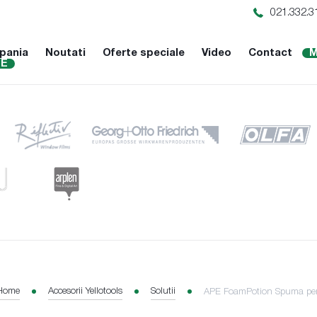
021.332.3
pania
Noutati
Oferte speciale
Video
Contact
M
NE
Home
Accesorii Yellotools
Solutii
APE FoamPotion Spuma pent