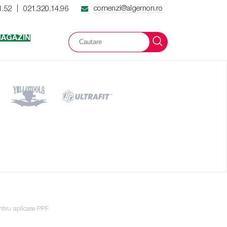
comenzi@algernon.ro
1.52
021.320.14.96
|
AGAZIN
ru aplicare PPF