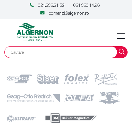
021.332.31.52
021.320.14.96
|
comenzi@algernon.ro