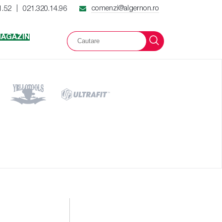
comenzi@algernon.ro
1.52
021.320.14.96
|
AGAZIN