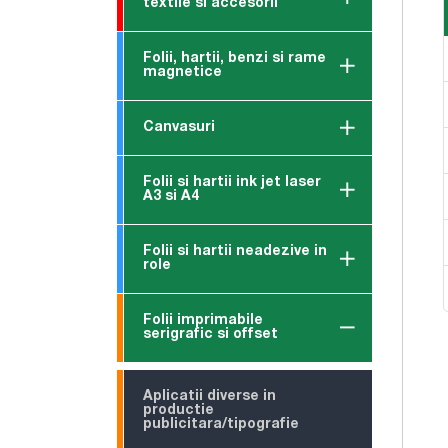
textile si accesorii
Folii, hartii, benzi si rame
magnetice
Canvasuri
Folii si hartii ink jet laser
A3 si A4
Folii si hartii neadezive in
role
Folii imprimabile
serigrafic si offset
Aplicatii diverse in
productie
publicitara/tipografie