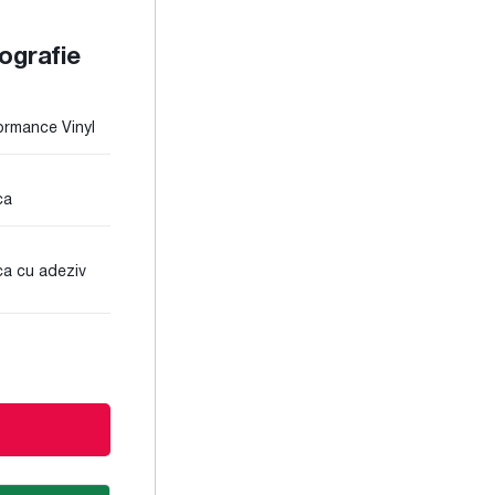
pografie
rmance Vinyl
ca
a cu adeziv