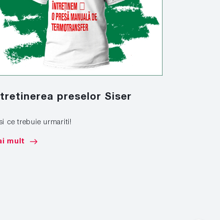
ntretinerea preselor Siser
Marcare
si ce trebuie urmariti!
Afla cum sa 
de mare tona
i mult
Mai mult