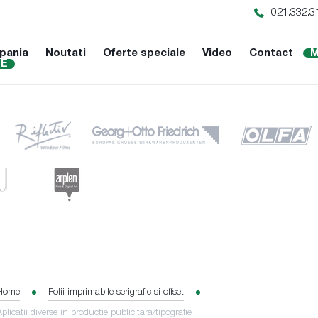
021.332.3
pania
Noutati
Oferte speciale
Video
Contact
M
NE
Home
Folii imprimabile serigrafic si offset
Aplicatii diverse in productie publicitara/tipografie