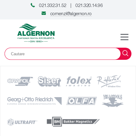
021.332.31.52
021.320.14.96
|
comenzi@algernon.ro