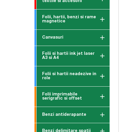
textile si accesorii
Folii, hartii, benzi si rame
magnetice
Canvasuri
Folii si hartii ink jet laser
A3 si A4
Folii si hartii neadezive in
role
Folii imprimabile
serigrafic si offset
Benzi antiderapante
Benzi delimitare spatii