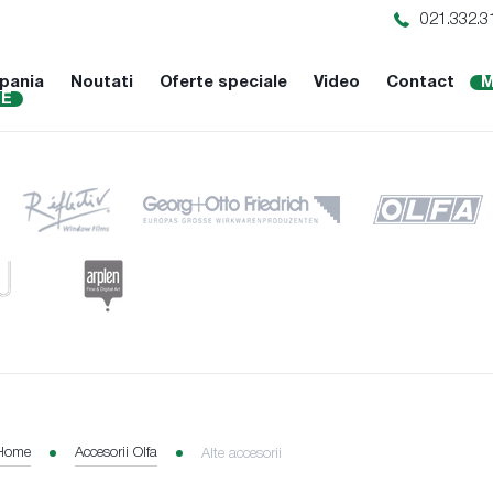
021.332.3
pania
Noutati
Oferte speciale
Video
Contact
M
NE
Home
Accesorii Olfa
Alte accesorii