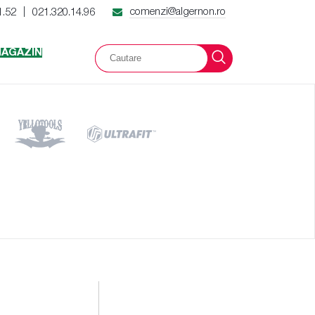
comenzi@algernon.ro
1.52
021.320.14.96
|
AGAZIN