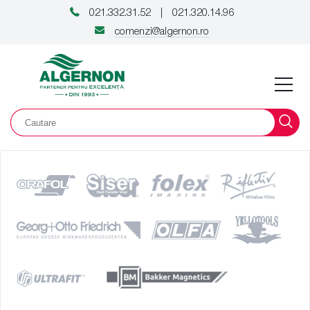
021.332.31.52
021.320.14.96
|
comenzi@algernon.ro