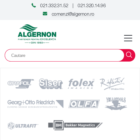
021.332.31.52
021.320.14.96
|
comenzi@algernon.ro