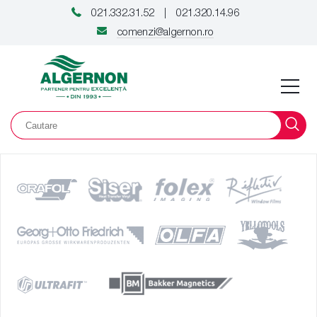
021.332.31.52
021.320.14.96
|
comenzi@algernon.ro