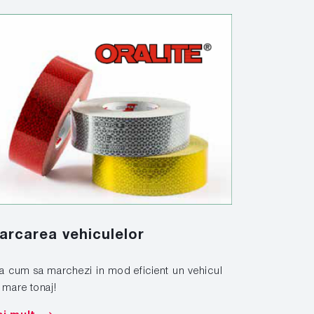
Solutiil
arcarea vehiculelor
look, in
la cum sa marchezi in mod eficient un vehicul
 mare tonaj!
Aplicati si in
solutiilor sp