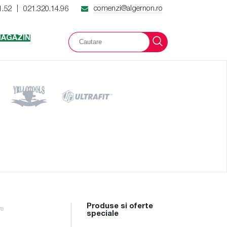
comenzi@algernon.ro
1.52
021.320.14.96
|
AGAZIN
Produse si oferte
re
speciale