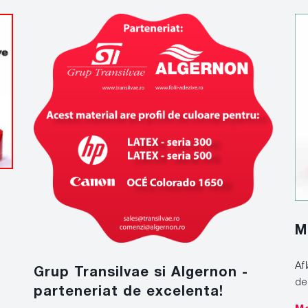
M
Af
Grup Transilvae si Algernon -
de
parteneriat de excelenta!