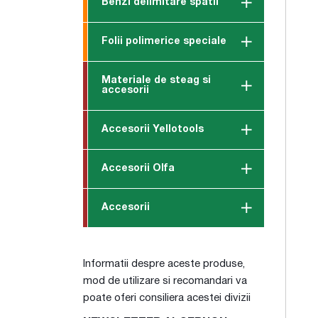
Benzi delimitare spatii
Folii polimerice speciale
Materiale de steag si
accesorii
Accesorii Yellotools
Accesorii Olfa
Accesorii
Informatii despre aceste produse,
mod de utilizare si recomandari va
poate oferi consiliera acestei divizii