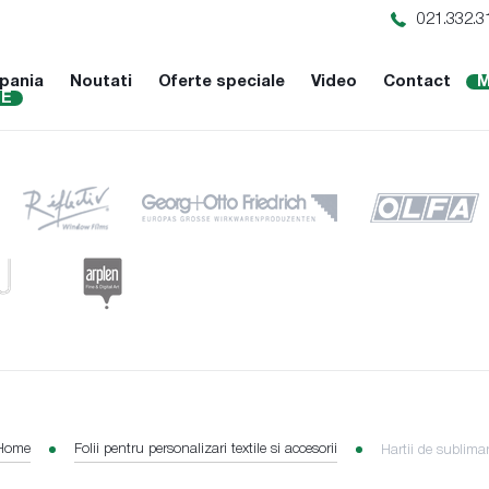
021.332.3
pania
Noutati
Oferte speciale
Video
Contact
M
NE
Home
Folii pentru personalizari textile si accesorii
Hartii de sublima