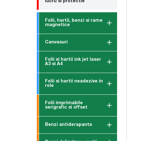
lucru si protectie
Folii, hartii, benzi si rame
magnetice
Canvasuri
Folii si hartii ink jet laser
A3 si A4
Folii si hartii neadezive in
role
Folii imprimabile
serigrafic si offset
Benzi antiderapante