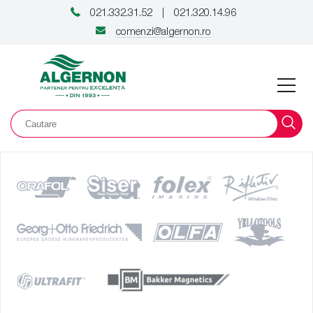
021.332.31.52
021.320.14.96
|
comenzi@algernon.ro