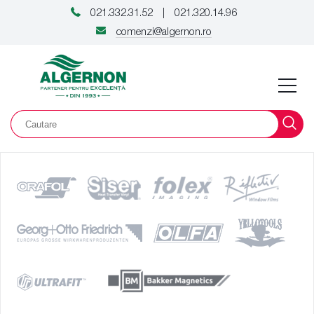
021.332.31.52
021.320.14.96
|
comenzi@algernon.ro