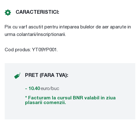
CARACTERISTICI:
Pix cu varf ascutit pentru inteparea bulelor de aer aparute in
urma colantarii/inscriptionarii.
Cod produs: YT09YP001.
PRET (FARA TVA):
-
10.40
euro/buc
* Facturam la cursul BNR valabil in ziua
plasarii comenzii.