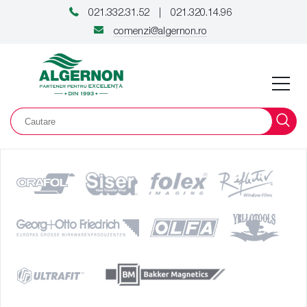
021.332.31.52
021.320.14.96
|
comenzi@algernon.ro