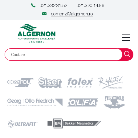
021.332.31.52
021.320.14.96
|
comenzi@algernon.ro