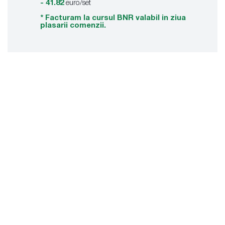
- 41.82
euro/set
* Facturam la cursul BNR valabil in ziua
plasarii comenzii.