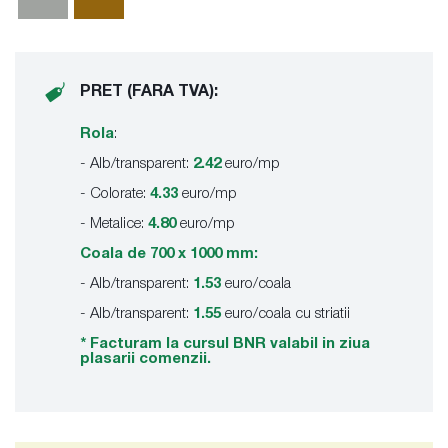
PRET (FARA TVA):
Rola
:
- Alb/transparent:
2.42
euro/mp
- Colorate:
4.33
euro/mp
- Metalice:
4.80
euro/mp
Coala de 700 x 1000 mm:
- Alb/transparent:
1.53
euro/coala
- Alb/transparent:
1.55
euro/coala cu striatii
* Facturam la cursul BNR valabil in ziua
plasarii comenzii.