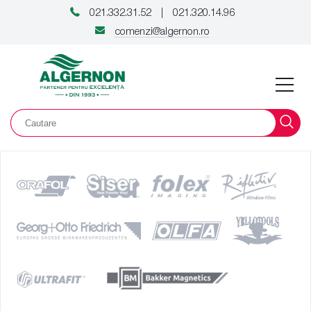
021.332.31.52
021.320.14.96
|
comenzi@algernon.ro