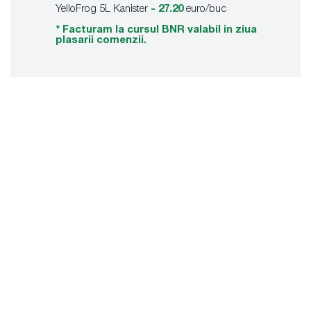
YelloFrog 5L Kanister
-
27.20
euro/buc
* Facturam la cursul BNR valabil in ziua
plasarii comenzii.