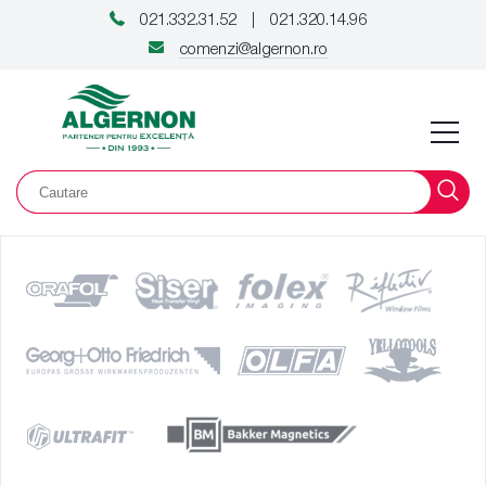
021.332.31.52
021.320.14.96
|
comenzi@algernon.ro