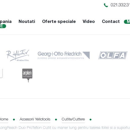
021.332.3
pania
Noutati
Oferte speciale
Video
Contact
M
NE
Home
Accesorii Yellotools
Cutite/Cuttere
LongReach Duo ProTeflon Cutit cu maner lung pentru taierea foliei si a suportu