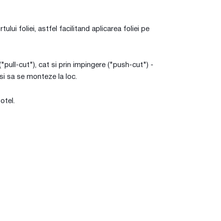
i foliei, astfel facilitand aplicarea foliei pe
pull-cut"), cat si prin impingere ("push-cut") -
si sa se monteze la loc.
otel.