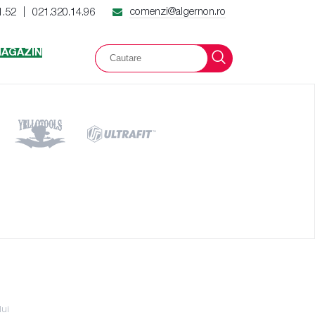
comenzi@algernon.ro
1.52
021.320.14.96
|
AGAZIN
lui