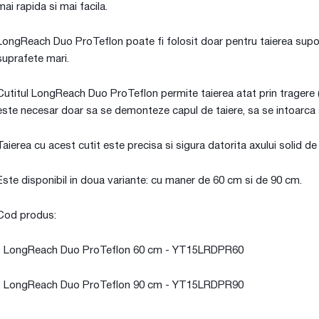
mai rapida si mai facila.
LongReach Duo ProTeflon poate fi folosit doar pentru taierea suportulu
suprafete mari.
Cutitul LongReach Duo ProTeflon permite taierea atat prin tragere ("
este necesar doar sa se demonteze capul de taiere, sa se intoarca 
Taierea cu acest cutit este precisa si sigura datorita axului solid de 
Este disponibil in doua variante: cu maner de 60 cm si de 90 cm.
Cod produs:
- LongReach Duo ProTeflon 60 cm - YT15LRDPR60
- LongReach Duo ProTeflon 90 cm - YT15LRDPR90