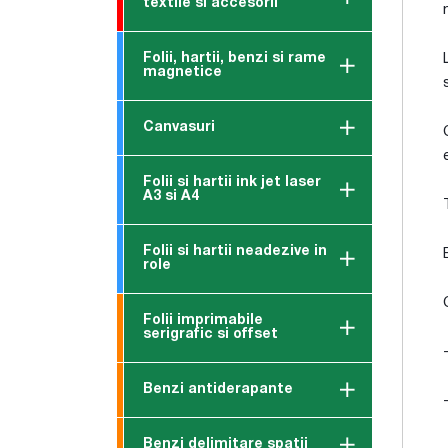
textile si accesorii
Folii, hartii, benzi si rame
magnetice
Canvasuri
Folii si hartii ink jet laser
A3 si A4
Folii si hartii neadezive in
role
Folii imprimabile
serigrafic si offset
Benzi antiderapante
Benzi delimitare spatii