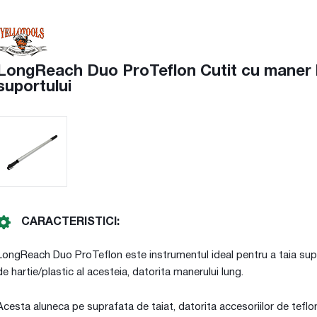
LongReach Duo ProTeflon Cutit cu maner lun
suportului
CARACTERISTICI:
LongReach Duo ProTeflon este instrumentul ideal pentru a taia supra
de hartie/plastic al acesteia, datorita manerului lung.
Acesta aluneca pe suprafata de taiat, datorita accesoriilor de teflon