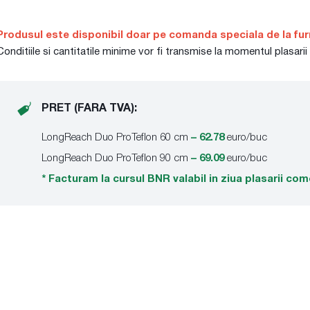
Produsul este disponibil doar pe comanda speciala de la fur
Conditiile si cantitatile minime vor fi transmise la momentul plasarii
PRET (FARA TVA):
LongReach Duo ProTeflon 60 cm
– 62.78
euro/buc
LongReach Duo ProTeflon 90 cm
– 69.09
euro/buc
* Facturam la cursul BNR valabil in ziua plasarii com