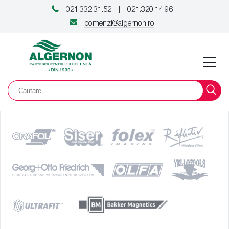
021.332.31.52
021.320.14.96
|
comenzi@algernon.ro