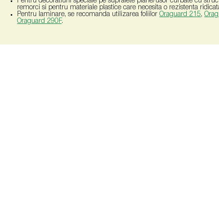
Pentru decoratiuni speciale pe suprafete plane/usor curbate cu struc
remorci si pentru materiale plastice care necesita o rezistenta ridica
Pentru laminare, se recomanda utilizarea foliilor
Oraguard 215
,
Orag
Oraguard 290F
.