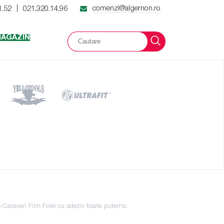
comenzi@algernon.ro
1.52
021.320.14.96
|
AGAZIN
aravan Film Folie cu adeziv foarte puternic