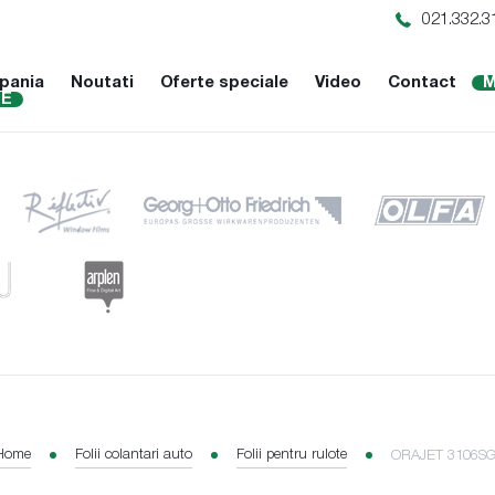
021.332.3
pania
Noutati
Oferte speciale
Video
Contact
M
NE
Home
Folii colantari auto
Folii pentru rulote
ORAJET 3106SG C