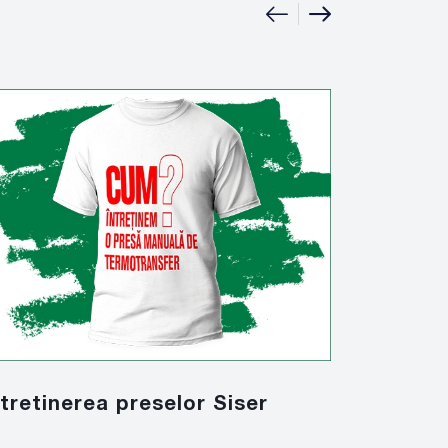
|
ntretinerea preselor Siser
Marcare