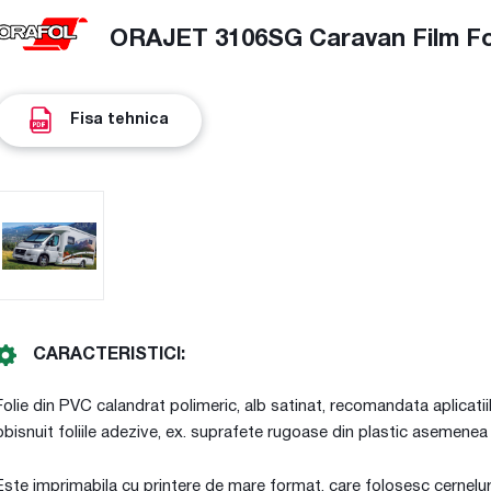
ORAJET 3106SG Caravan Film Foli
Fisa tehnica
CARACTERISTICI:
Folie din PVC calandrat polimeric, alb satinat, recomandata aplicatii
obisnuit foliile adezive, ex. suprafete rugoase din plastic asemenea m
Este imprimabila cu printere de mare format, care folosesc cernelur