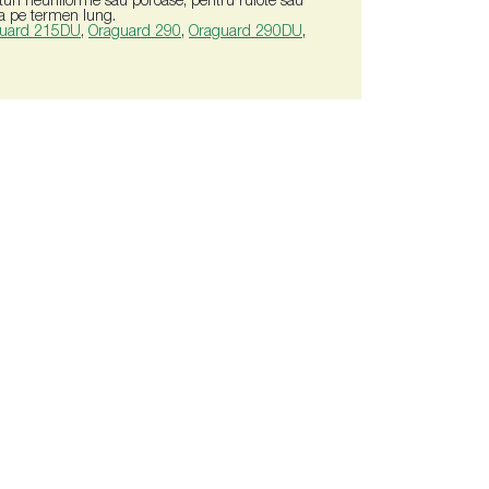
turi neuniforme sau poroase, pentru rulote sau
ta pe termen lung.
uard 215DU
,
Oraguard 290
,
Oraguard 290DU
,