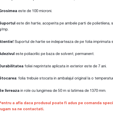
Grosimea
este de 100 microni.
Suportul
este din hartie, acoperita pe ambele parti de polietilena, 
g/mp.
Atentie!
Suportul de hartie se indeparteaza de pe folia imprimata si
Adezivul
este poliacrilic pe baza de solvent, permanent.
Durabilitatea
foliei neprintate aplicata in exterior este de 7 ani.
Stocarea
: folia trebuie stocata in ambalajul original la o temperat
Se livreaza
in role cu lungimea de 50 m si latimea de 1370 mm.
Pentru a afla daca produsul poate fi adus pe comanda special
rugam sa ne contactati.