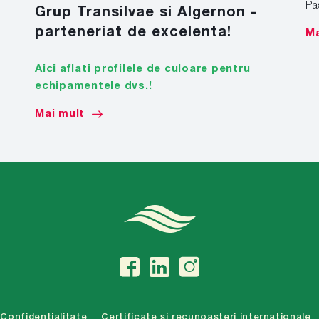
Pa
Grup Transilvae si Algernon -
parteneriat de excelenta!
Ma
Aici aflati profilele de culoare pentru
echipamentele dvs.!
Mai mult
Confidentialitate
Certificate si recunoasteri internationale