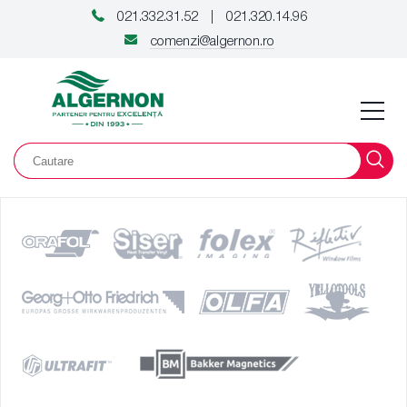
021.332.31.52
021.320.14.96
|
comenzi@algernon.ro