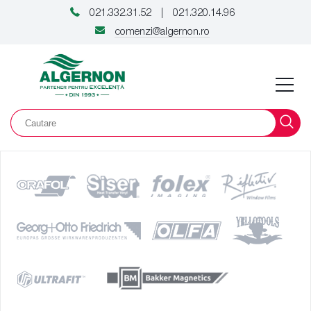
021.332.31.52
021.320.14.96
|
comenzi@algernon.ro