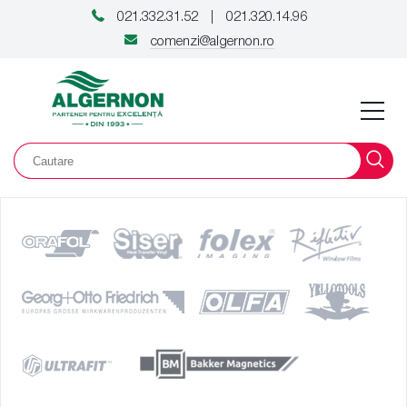
021.332.31.52
021.320.14.96
|
comenzi@algernon.ro