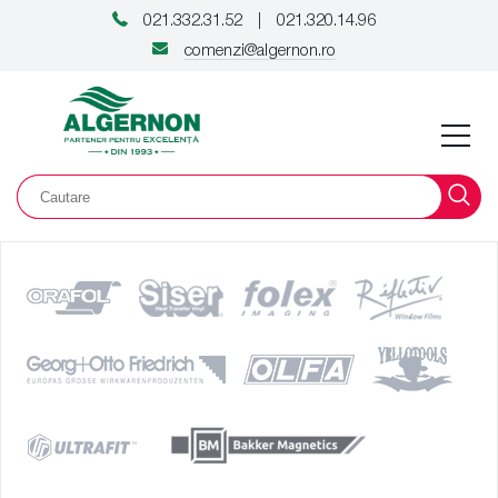
021.332.31.52
021.320.14.96
|
comenzi@algernon.ro