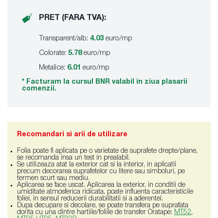
PRET (FARA TVA):
Transparent/alb:
4.03
euro/mp
Colorate:
5.78
euro/mp
Metalice:
6.01
euro/mp
* Facturam la cursul BNR valabil in ziua plasarii
comenzii.
Recomandari si arii de utilizare
Folia poate fi aplicata pe o varietate de suprafete drepte/plane,
se recomanda insa un test in prealabil.
Se utilizeaza atat la exterior cat si la interior, in aplicatii
precum decorarea suprafetelor cu litere sau simboluri, pe
termen scurt sau mediu.
Aplicarea se face uscat. Aplicarea la exterior, in conditii de
umiditate atmosferica ridicata, poate influenta caracteristicile
foliei, in sensul reducerii durabilitatii si a aderentei.
Dupa decupare si decolare, se poate transfera pe suprafata
dorita cu una dintre hartiile/foliile de transfer Oratape:
MT52
,