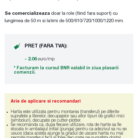
Se comercializeaza
doar la role (fiind fara suport) cu
lungimea de 50 m si latimi de 500/610/720/1000/1220 mm.
PRET (FARA TVA):
- 2.06
euro/mp
* Facturam la cursul BNR valabil in ziua plasarii
comenzii.
Arie de aplicare si recomandari
Hartia este utilizata pentru montarea (transferul) pe diferite
suprafete a literelor, decupajelor sau altor tipuri de grafici mici
(simboluri), decupate pe cutter-plotter.
Se recomanda ca, dupa fiecare utilizare, rola de hartie sa fie
stocata in ambalajul initial (punga) pentru ca adezivul sa nu se
usuce (daca acesta ajunge la gradul de uscare hartia nu mai
permite transferul facil al foliei decupate pe suprafata dorita).