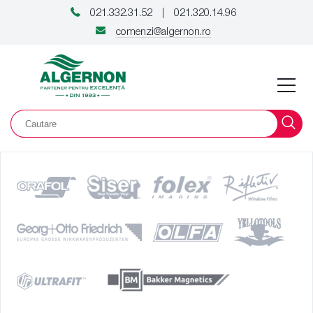
021.332.31.52
021.320.14.96
|
comenzi@algernon.ro