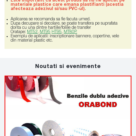
Este important ca acest produs sa nu fie aplicat pe
materiale plastice care emana plastifianti (acestia
afecteaza adezivul si/sau PVC-ul).
Aplicarea se recomanda sa fie facuta umed.
Dupa decupare si decolare, se poate transfera pe suprafata
dorita cu una dintre hartiile/foliile de transfer
Oratape:
MT52
,
MT95
HT95
,
MT80P.
Exemplu de aplicatii: inscriptionare bannere, copertine, vele
din material plastic etc.
Noutati si evenimente