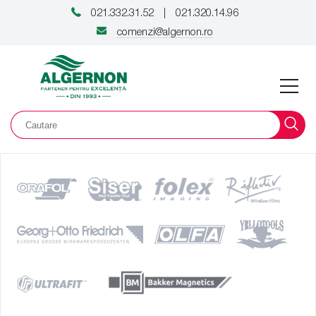
021.332.31.52
021.320.14.96
|
comenzi@algernon.ro