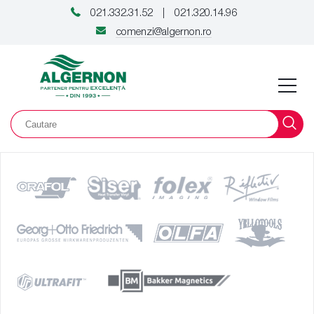
021.332.31.52
021.320.14.96
|
comenzi@algernon.ro