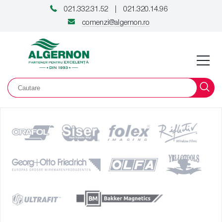
021.332.31.52
021.320.14.96
|
comenzi@algernon.ro