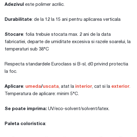
Adezivul
este polimer acrilic.
Durabilitate
: de la 12 la 15 ani pentru aplicarea verticala
Stocare
: folia trebuie stocata max. 2 ani de la data
fabricatiei, departe de umiditate excesiva si razele soarelui, la
temperaturi sub 38°C
Respecta standardele Euroclass si B-sl, d0 privind protectia
la foc.
Aplicare
:
umeda
/
uscata
, atat la
interior
, cat si la
exterior
.
Temperatura de aplicare: minim 5°C.
Se poate imprima:
UV/eco-solvent/solvent/latex.
Paleta coloristica
: