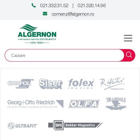
021.332.31.52
021.320.14.96
|
comenzi@algernon.ro