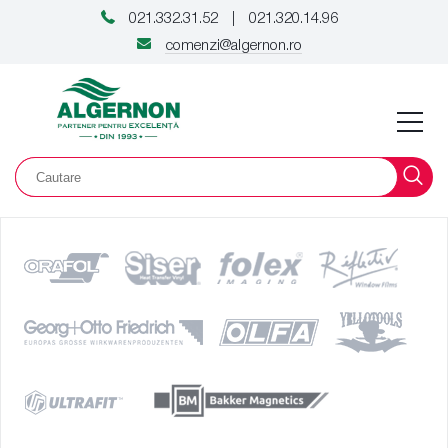
021.332.31.52
021.320.14.96
|
comenzi@algernon.ro