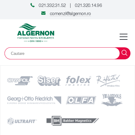
021.332.31.52
021.320.14.96
|
comenzi@algernon.ro