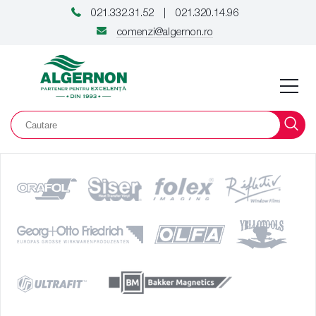
021.332.31.52
021.320.14.96
|
comenzi@algernon.ro