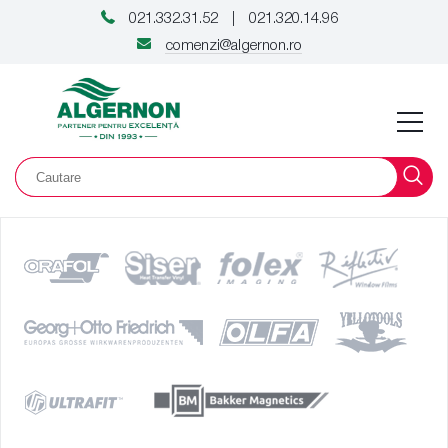
021.332.31.52
021.320.14.96
|
comenzi@algernon.ro