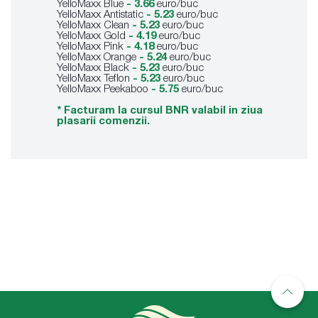
YelloMaxx Blue
- 3.66
euro/buc
YelloMaxx Antistatic
- 5.23
euro/buc
YelloMaxx Clean
- 5.23
euro/buc
YelloMaxx Gold
- 4.19
euro/buc
YelloMaxx Pink
- 4.18
euro/buc
YelloMaxx Orange
- 5.24
euro/buc
YelloMaxx Black
- 5.23
euro/buc
YelloMaxx Teflon
- 5.23
euro/buc
YelloMaxx Peekaboo
- 5.75
euro/buc
* Facturam la cursul BNR valabil in ziua
plasarii comenzii.