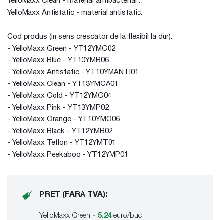
YelloMaxx Clean - material antibacterian.
YelloMaxx Antistatic - material antistatic.
Cod produs (in sens crescator de la flexibil la dur):
- YelloMaxx Green - YT12YMG02
- YelloMaxx Blue - YT10YMB06
- YelloMaxx Antistatic - YT10YMANTI01
- YelloMaxx Clean - YT13YMCA01
- YelloMaxx Gold - YT12YMG04
- YelloMaxx Pink - YT13YMP02
- YelloMaxx Orange - YT10YMO06
- YelloMaxx Black - YT12YMB02
- YelloMaxx Teflon - YT12YMT01
- YelloMaxx Peekaboo - YT12YMP01
PRET (FARA TVA):
YelloMaxx Green
- 5.24
euro/buc