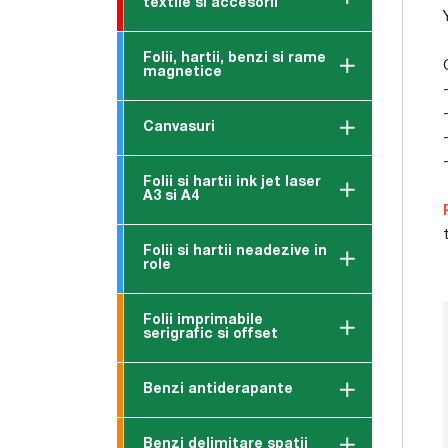
textile si accesorii
Folii, hartii, benzi si rame
magnetice
Canvasuri
Folii si hartii ink jet laser
A3 si A4
Folii si hartii neadezive in
role
Folii imprimabile
serigrafic si offset
Benzi antiderapante
Benzi delimitare spatii