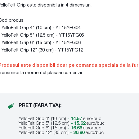
YelloFelt Grip este disponibila in 4 dimensiuni.
Cod produs:
- YelloFelt Grip 4" (10 cm) - YT15YFG04
- YelloFelt Grip 5" (12.5 cm) - YT15YFG05
- YelloFelt Grip 6" (15 cm) - YT15YFG06
- YelloFelt Grip 12" (30 cm) - YT15YFG12
Produsul este disponibil doar pe comanda speciala de la fur
transmise la momentul plasarii comenzii.
PRET (FARA TVA):
YelloFelt Grip 4" (10 cm)
- 14.57
euro/buc
YelloFelt Grip 5" (12.5 cm)
- 15.62
euro/buc
YelloFelt Grip 6" (15 cm)
- 16.66
euro/buc
YelloFelt Grip 12" (30 cm)
- 20.90
euro/buc