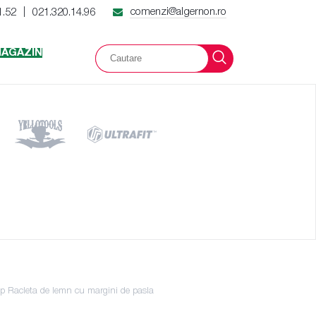
comenzi@algernon.ro
1.52
021.320.14.96
|
AGAZIN
rip Racleta de lemn cu margini de pasla