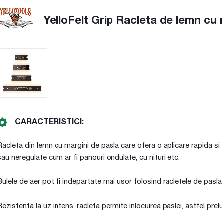
YelloFelt Grip Racleta de lemn cu 
CARACTERISTICI:
Racleta din lemn cu margini de pasla care ofera o aplicare rapida si
sau neregulate cum ar fi panouri ondulate, cu nituri etc.
Bulele de aer pot fi indepartate mai usor folosind racletele de pasla
Rezistenta la uz intens, racleta permite inlocuirea paslei, astfel prel