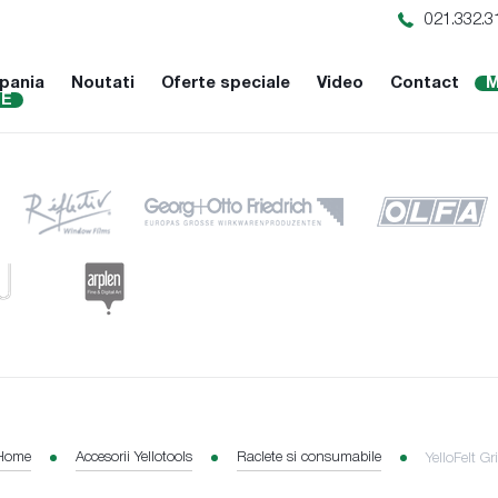
021.332.3
pania
Noutati
Oferte speciale
Video
Contact
M
NE
Home
Accesorii Yellotools
Raclete si consumabile
YelloFelt G