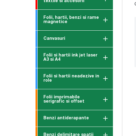
textile si accesorii
Folii, hartii, benzi si rame
magnetice
Canvasuri
Folii si hartii ink jet laser
A3 si A4
Folii si hartii neadezive in
role
Folii imprimabile
serigrafic si offset
Benzi antiderapante
Benzi delimitare spatii