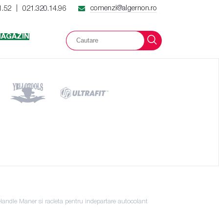
comenzi@algernon.ro
1.52
021.320.14.96
|
AGAZIN
Handle Maner si racleta pentru indepartare autocolant