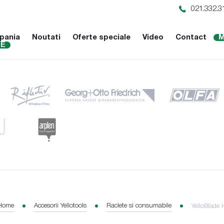
021.332.3
pania
Noutati
Oferte speciale
Video
Contact
M
NE
Home
Accesorii Yellotools
Raclete si consumabile
YelloBlade 