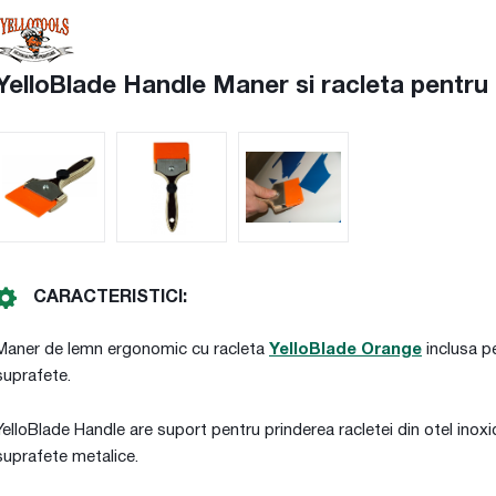
YelloBlade Handle Maner si racleta pentru
CARACTERISTICI:
Maner de lemn ergonomic cu racleta
YelloBlade Orange
inclusa pe
suprafete.
YelloBlade Handle are suport pentru prinderea racletei din otel inox
suprafete metalice.