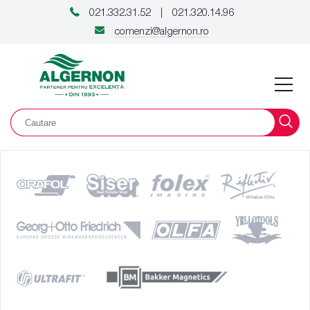
021.332.31.52
021.320.14.96
|
comenzi@algernon.ro