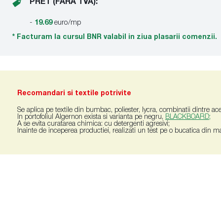
PRET (FARA TVA):
-
19.69
euro/mp
* Facturam la cursul BNR valabil in ziua plasarii comenzii.
Recomandari si textile potrivite
Se aplica pe textile din bumbac, poliester, lycra, combinatii dintre ac
In portofoliul Algernon exista si varianta pe negru,
BLACKBOARD;
A se evita curatarea chimica: cu detergenti agresivi;
Inainte de inceperea productiei, realizati un test pe o bucatica din ma