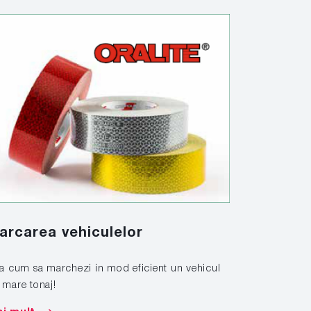
Solutiil
arcarea vehiculelor
look, in
la cum sa marchezi in mod eficient un vehicul
 mare tonaj!
Aplicati si in
solutiilor sp