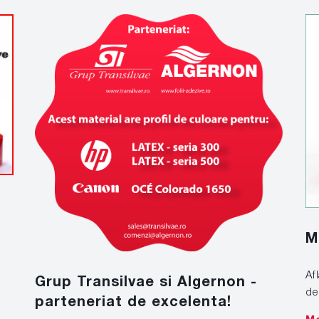
M
Af
Grup Transilvae si Algernon -
de
parteneriat de excelenta!