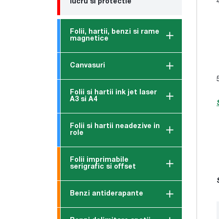
lucru si protectie
Folii, hartii, benzi si rame
magnetice
Canvasuri
Folii si hartii ink jet laser
A3 si A4
Folii si hartii neadezive in
role
Folii imprimabile
serigrafic si offset
Benzi antiderapante