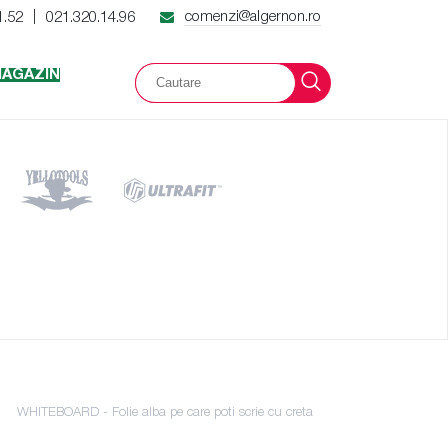
comenzi@algernon.ro
1.52
021.320.14.96
|
AGAZIN
WHITEBOARD - Folie alba pe care poti scrie cu creta