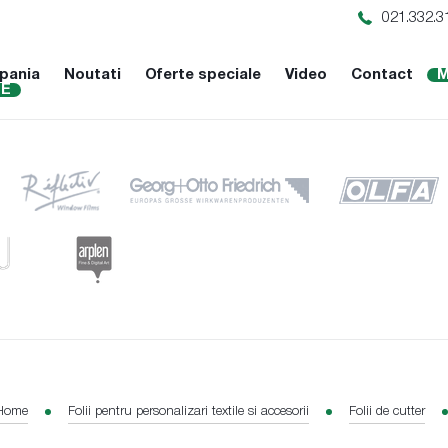
021.332.3
pania
Noutati
Oferte speciale
Video
Contact
M
NE
Home
Folii pentru personalizari textile si accesorii
Folii de cutter