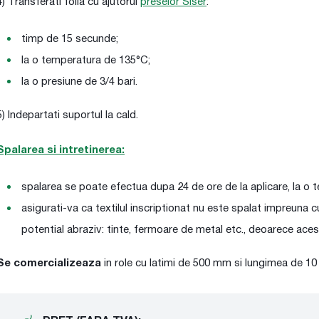
4) Transferati folia cu ajutorul
preselor Siser
:
timp de 15 secunde;
la o temperatura de 135°C;
la o presiune de 3/4 bari.
5) Indepartati suportul la cald.
Spalarea si intretinerea:
spalarea se poate efectua dupa 24 de ore de la aplicare, la o 
asigurati-va ca textilul inscriptionat nu este spalat impreuna c
potential abraziv: tinte, fermoare de metal etc., deoarece aces
Se comercializeaza
in role cu latimi de 500 mm si lungimea de 10 m