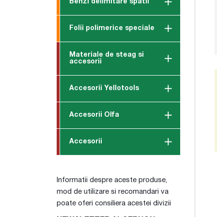
Benzi delimitare spatii
Folii polimerice speciale
Materiale de steag si
accesorii
Accesorii Yellotools
Accesorii Olfa
Accesorii
Informatii despre aceste produse,
mod de utilizare si recomandari va
poate oferi consiliera acestei divizii