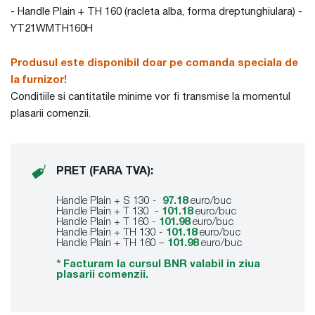
- Handle Plain + TH 160 (racleta alba, forma dreptunghiulara) -
YT21WMTH160H
Produsul este disponibil doar pe comanda speciala de
la furnizor!
Conditiile si cantitatile minime vor fi transmise la momentul
plasarii comenzii.
PRET (FARA TVA):
Handle Plain + S 130 -
97.18
euro/buc
Handle Plain + T 130 -
101.18
euro/buc
Handle Plain + T 160 -
101.98
euro/buc
Handle Plain + TH 130 -
101.18
euro/buc
Handle Plain + TH 160 –
101.98
euro/buc
* Facturam la cursul BNR valabil in ziua
plasarii comenzii.