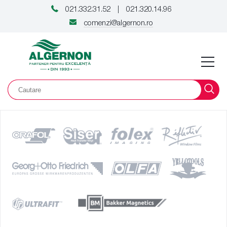
021.332.31.52
021.320.14.96
|
comenzi@algernon.ro