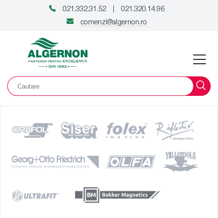
021.332.31.52
021.320.14.96
|
comenzi@algernon.ro