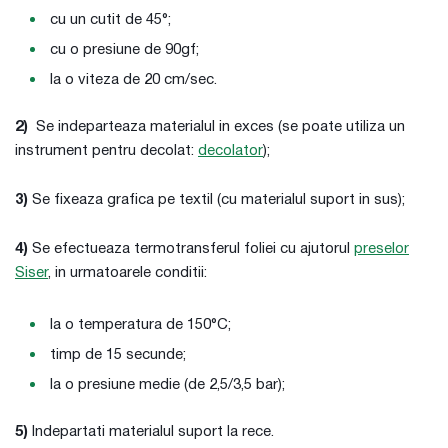
cu un cutit de 45°;
cu o presiune de 90gf;
la o viteza de 20 cm/sec.
2)
Se indeparteaza materialul in exces (se poate utiliza un
instrument pentru decolat:
decolator
);
3)
Se fixeaza grafica pe textil (cu materialul suport in sus);
4)
Se efectueaza termotransferul foliei cu ajutorul
preselor
Siser
, in urmatoarele conditii:
la o temperatura de 150°C;
timp de 15 secunde;
la o presiune medie (de 2,5/3,5 bar);
5)
Indepartati materialul suport la rece.