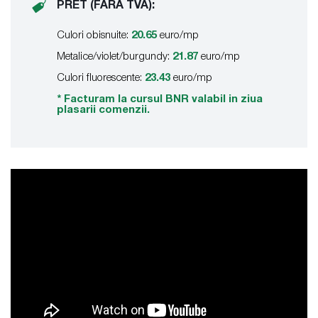
PRET (FARA TVA):
Culori obisnuite:
20.65
euro/mp
Metalice/violet/burgundy:
21.87
euro/mp
Culori fluorescente:
23.43
euro/mp
* Facturam la cursul BNR valabil in ziua
plasarii comenzii.