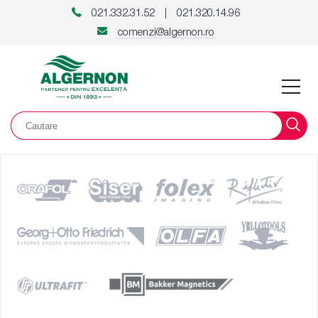
021.332.31.52
021.320.14.96
|
comenzi@algernon.ro