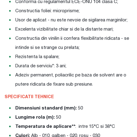
Conforma cu regulamentul ECE-ONU 104 clasa C;
Constructia foliei: microprisme;
Usor de aplicat - nu este nevoie de sigilarea marginilor;
Excelenta vizibilitate chiar si de la distante mari;
Constructia din vinilin ii confera flexibilitate ridicata - se
intinde si se strange cu prelata;
Rezistenta la spalare;
Durata de serviciu*: 3 ani;
Adeziv permanent, poliacrilic pe baza de solvent are o
putere ridicata de fixare sub presiune.
SPECIFICATII TEHNICE
Dimensiuni standard (mm):
50
Lungime rola (m):
50
Temperatura de aplicare**
: intre 15°C si 38°C
Culori:
Alb - 010, galben - 020, rosu - 030