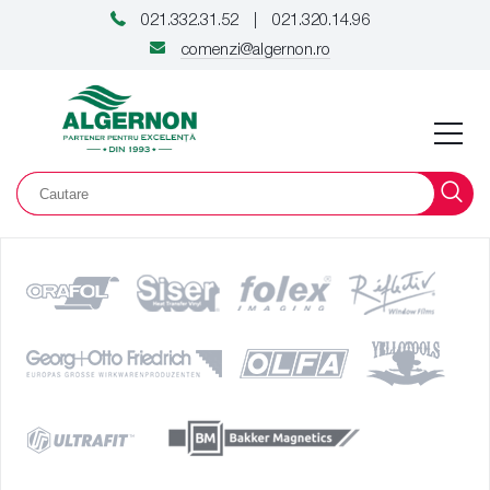
021.332.31.52
021.320.14.96
|
comenzi@algernon.ro