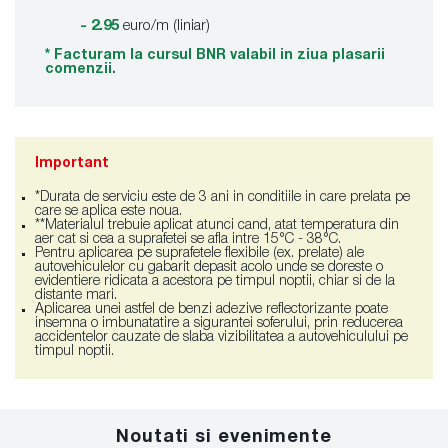
- 2.95
euro/m (liniar)
* Facturam la cursul BNR valabil in ziua plasarii
comenzii.
Important
*Durata de serviciu este de 3 ani in conditiile in care prelata pe
care se aplica este noua.
**Materialul trebuie aplicat atunci cand, atat temperatura din
aer cat si cea a suprafetei se afla intre 15°C - 38°C.
Pentru aplicarea pe suprafetele flexibile (ex. prelate) ale
autovehiculelor cu gabarit depasit acolo unde se doreste o
evidentiere ridicata a acestora pe timpul noptii, chiar si de la
distante mari.
Aplicarea unei astfel de benzi adezive reflectorizante poate
insemna o imbunatatire a sigurantei soferului, prin reducerea
accidentelor cauzate de slaba vizibilitatea a autovehiculului pe
timpul noptii.
Noutati si evenimente