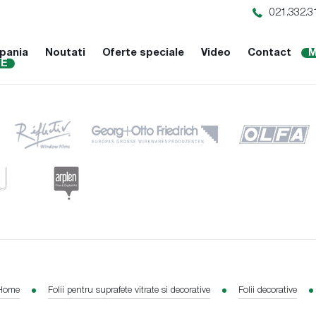
021.332.3
pania
Noutati
Oferte speciale
Video
Contact
M
NE
Home
Folii pentru suprafete vitrate si decorative
Folii decorative