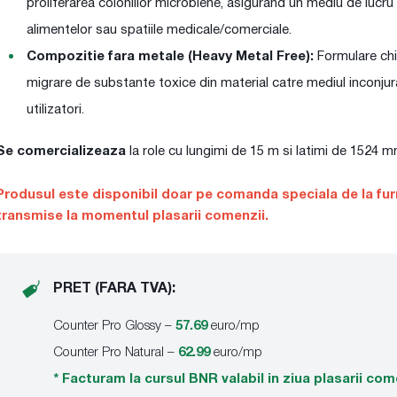
proliferarea coloniilor microbiene, asigurand un mediu de lucru 
alimentelor sau spatiile medicale/comerciale.
Compozitie fara metale (Heavy Metal Free):
Formulare chi
migrare de substante toxice din material catre mediul inconjurat
utilizatori.
Se comercializeaza
la role cu lungimi de 15 m si latimi de 1524 m
Produsul este disponibil doar pe comanda speciala de la furni
transmise la momentul plasarii comenzii.
PRET (FARA TVA):
Counter Pro Glossy –
57.69
euro/mp
Counter Pro Natural –
62.99
euro/mp
* Facturam la cursul BNR valabil in ziua plasarii com