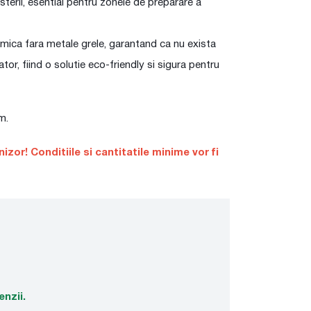
steril, esential pentru zonele de preparare a
mica fara metale grele, garantand ca nu exista
or, fiind o solutie eco-friendly si sigura pentru
m.
zor! Conditiile si cantitatile minime vor fi
enzii.