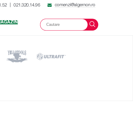
comenzi@algernon.ro
1.52
021.320.14.96
|
AGAZIN