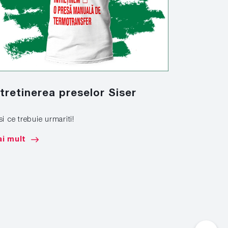
ntretinerea preselor Siser
Marcare
si ce trebuie urmariti!
Afla cum sa 
de mare tona
i mult
Mai mult