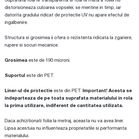
Suprafata foarte transparenta si foarte mata a foliei nu
distorsioneaza culoarea vopselei, se mentine in timp, iar
datorita gradului ridicat de protectie UV nu apare efectul de
ingalbenire.
Structura si grosimea ii ofera o rezistenta ridicata la zgariere,
rupere si socuri mecanice.
Grosimea
este de 190 microni.
Suportul
este din PET.
Liner-ul de protectie
este din PET.
Important! Acesta se
indeparteaza de pe toata suprafata materialului in rola
la prima utilizare, indiferent de cantitatea utilizata.
Daca achizitionati folia la metraj, aceasta nu va avea liner.
Lipsa acestuia nu influenteaza proprietatile si performanta
materialului.