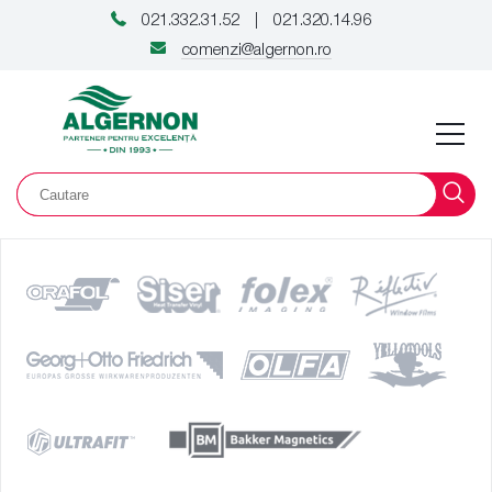
021.332.31.52
021.320.14.96
|
comenzi@algernon.ro