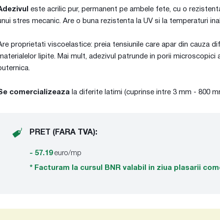
Adezivul
este acrilic pur, permanent pe ambele fete, cu o rezistenta
unui stres mecanic. Are o buna rezistenta la UV si la temperaturi inal
Are proprietati viscoelastice: preia tensiunile care apar din cauza dif
materialelor lipite. Mai mult, adezivul patrunde in porii microscopici 
puternica.
Se comercializeaza
la diferite latimi (cuprinse intre 3 mm - 800 
PRET (FARA TVA):
- 57.19
euro/mp
* Facturam la cursul BNR valabil in ziua plasarii com