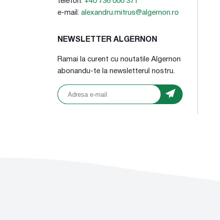
telefon:
+40 736 000 371
e-mail:
alexandru.mitrus@algernon.ro
NEWSLETTER ALGERNON
Ramai la curent cu noutatile Algernon
abonandu-te la newsletterul nostru.