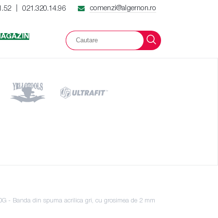
comenzi@algernon.ro
1.52
021.320.14.96
|
AGAZIN
 - Banda din spuma acrilica gri, cu grosimea de 2 mm