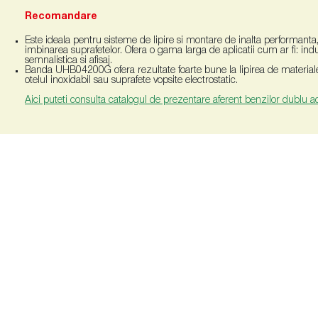
Recomandare
Este ideala pentru sisteme de lipire si montare de inalta performanta, i
imbinarea suprafetelor. Ofera o gama larga de aplicatii cum ar fi: indus
semnalistica si afisaj.
Banda UHB04200G ofera rezultate foarte bune la lipirea de materiale pl
otelul inoxidabil sau suprafete vopsite electrostatic.
Aici puteti consulta catalogul de prezentare aferent benzilor dublu 