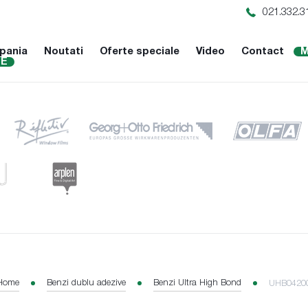
021.332.3
pania
Noutati
Oferte speciale
Video
Contact
M
NE
Home
Benzi dublu adezive
Benzi Ultra High Bond
UHB04200G