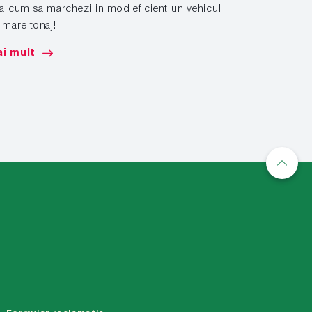
la cum sa marchezi in mod eficient un vehicul
 mare tonaj!
Aplicati si in
solutiilor sp
i mult
Mai mult