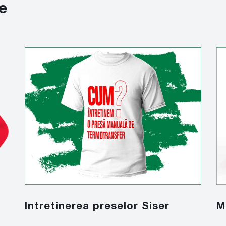
e
Intretinerea preselor Siser
M