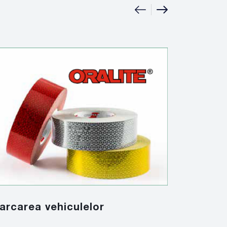
|
Solutiil
arcarea vehiculelor
look, in