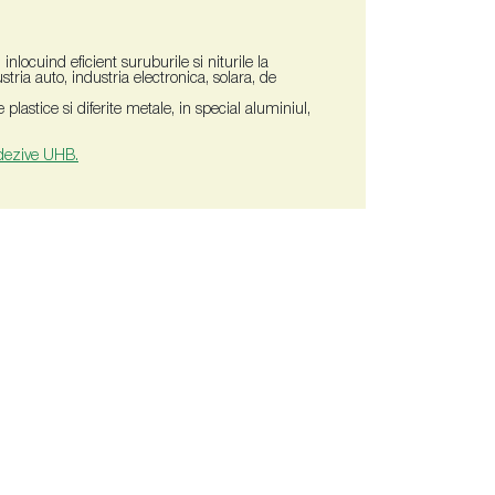
nlocuind eficient suruburile si niturile la
tria auto, industria electronica, solara, de
astice si diferite metale, in special aluminiul,
adezive UHB.