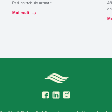
Pasi ce trebuie urmariti!
Af
de
Mai mult
Ma