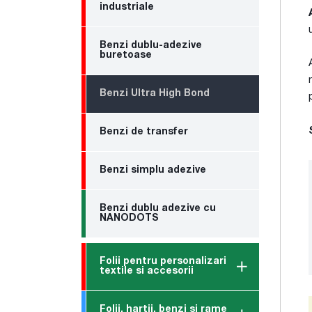
industriale
Benzi dublu-adezive
buretoase
Benzi Ultra High Bond
Benzi de transfer
Benzi simplu adezive
Benzi dublu adezive cu
NANODOTS
Folii pentru personalizari
textile si accesorii
Folii, hartii, benzi si rame