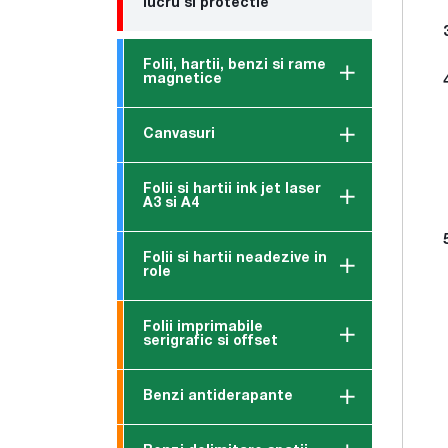
lucru si protectie
Folii, hartii, benzi si rame
magnetice
Canvasuri
Folii si hartii ink jet laser
A3 si A4
Folii si hartii neadezive in
role
Folii imprimabile
serigrafic si offset
Benzi antiderapante