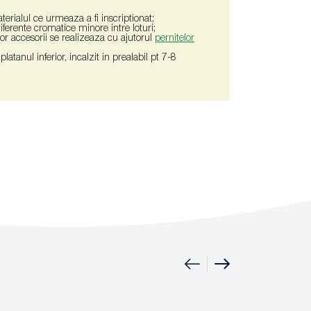
terialul ce urmeaza a fi inscriptionat;
 diferente cromatice minore intre loturi;
tor accesorii se realizeaza cu ajutorul
pernitelor
atanul inferior, incalzit in prealabil pt 7-8
|