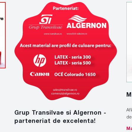
M
Af
Grup Transilvae si Algernon -
de
parteneriat de excelenta!
Ma