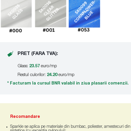
PRET (FARA TVA):
Glass:
23.57
euro/mp
Restul culorilor:
24.20
euro/mp
* Facturam la cursul BNR valabil in ziua plasarii comenzii.
Recomandare
Sparkle se aplica pe materiale din bumbac, poliester, amestecuri din 
sintetice (cu exceptia nylonului);