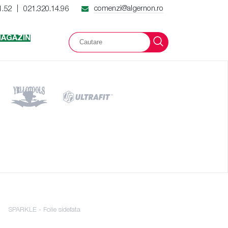
comenzi@algernon.ro
1.52
021.320.14.96
|
AGAZIN
SPARKLE - Folie sidefata