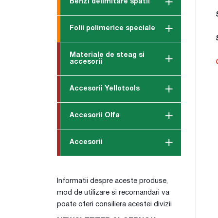
Benzi delimitare spatii
Folii polimerice speciale
Materiale de steag si
accesorii
Accesorii Yellotools
Accesorii Olfa
Accesorii
Informatii despre aceste produse,
mod de utilizare si recomandari va
poate oferi consiliera acestei divizii