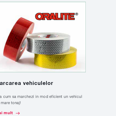
Solutiil
arcarea vehiculelor
look, in
la cum sa marchezi in mod eficient un vehicul
 mare tonaj!
Aplicati si in
solutiilor sp
i mult