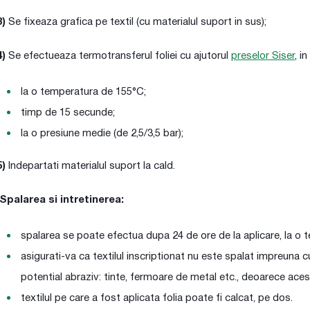
3)
Se fixeaza grafica pe textil (cu materialul suport in sus);
4)
Se efectueaza termotransferul foliei cu ajutorul
preselor Siser
, i
la o temperatura de 155°C;
timp de 15 secunde;
la o presiune medie (de 2,5/3,5 bar);
5)
Indepartati materialul suport la cald.
Spalarea si intretinerea:
spalarea se poate efectua dupa 24 de ore de la aplicare, la o 
asigurati-va ca textilul inscriptionat nu este spalat impreuna c
potential abraziv: tinte, fermoare de metal etc., deoarece aces
textilul pe care a fost aplicata folia poate fi calcat, pe dos.