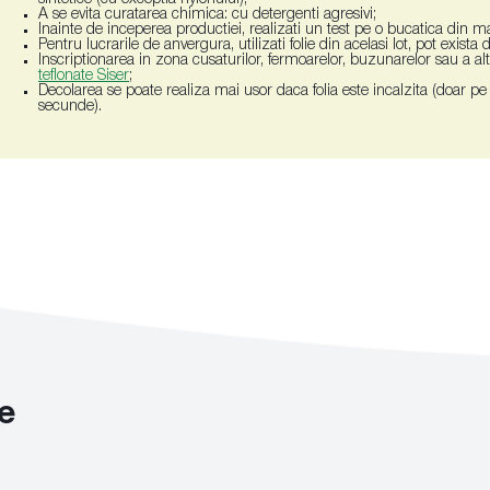
A se evita curatarea chimica: cu detergenti agresivi;
Inainte de inceperea productiei, realizati un test pe o bucatica din ma
Pentru lucrarile de anvergura, utilizati folie din acelasi lot, pot exista
Inscriptionarea in zona cusaturilor, fermoarelor, buzunarelor sau a al
teflonate Siser
;
Decolarea se poate realiza mai usor daca folia este incalzita (doar pe pl
secunde).
e