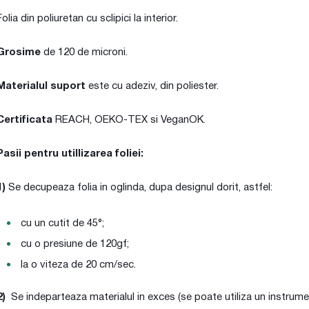
Folia din poliuretan cu sclipici la interior.
Grosime
de 120 de microni.
Materialul suport
este cu adeziv, din poliester.
Certificata
REACH, OEKO-TEX si VeganOK.
Pasii pentru utillizarea foliei:
1)
Se decupeaza folia in oglinda, dupa designul dorit, astfel:
cu un cutit de 45°;
cu o presiune de 120gf;
la o viteza de 20 cm/sec.
2)
Se indeparteaza materialul in exces (se poate utiliza un instrum