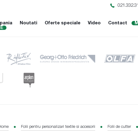
021.332.3
pania
Noutati
Oferte speciale
Video
Contact
M
NE
Home
Folii pentru personalizari textile si accesorii
Folii de cutter