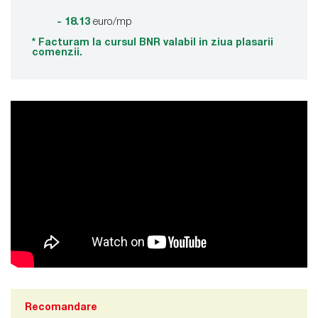
- 18.13
euro/mp
* Facturam la cursul BNR valabil in ziua plasarii
comenzii.
Recomandare