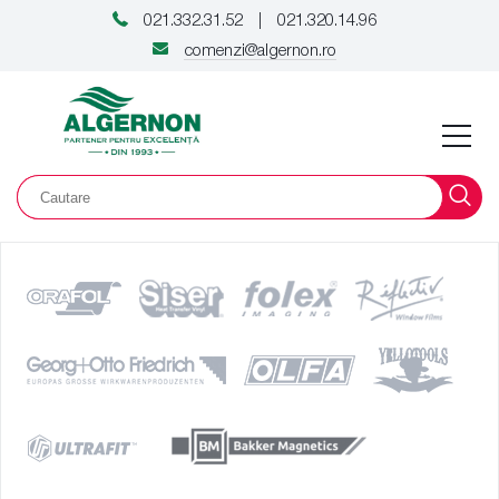
021.332.31.52
021.320.14.96
|
comenzi@algernon.ro