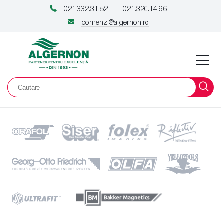
021.332.31.52
021.320.14.96
|
comenzi@algernon.ro